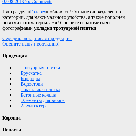
07.08.2019
No Comments
Наш раздел «
Галерея
» обновлен! Отныне он разделен на
категории, для максимального удобства, а также пополнен
новыми фотоматериалами! Спешите ознакомиться с
фотографиями
укладки тротуарной плитки
Навигация
Середина лета, новая продукция.
Оцените нашу продукцию!
по
записям
Продукция
Тротуарная плитка
Брусчатка
Бордюры
Водостоки
Тактильная плитка
Бетонные кольца
Элементы для забора
Архитектура
Корзина
Новости