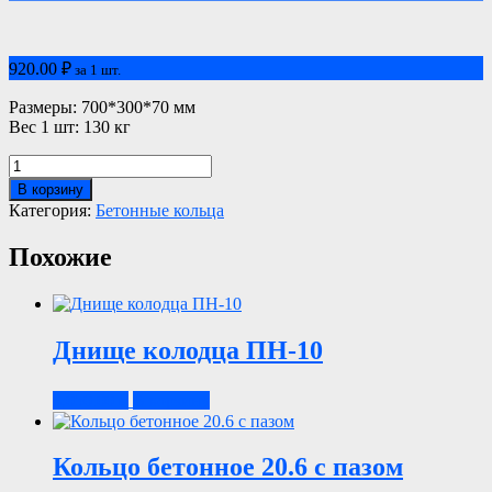
920.00
₽
за 1 шт.
Размеры: 700*300*70 мм
Вес 1 шт: 130 кг
Количество
товара
В корзину
Кольцо
Категория:
Бетонные кольца
бетонное
КС
Похожие
7.3
с
пазом
Днище колодца ПН-10
3,050.00
₽
В корзину
Кольцо бетонное 20.6 с пазом